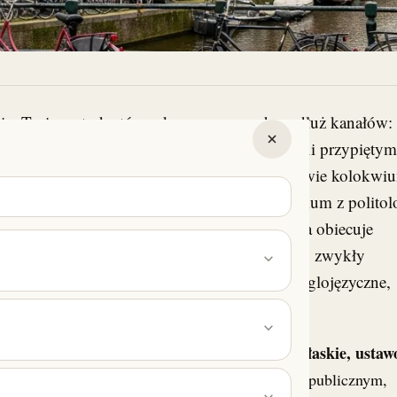
cie. Tysiące studentów mkną na rowerach wzdłuż kanałów:
op na bagażniku, facet z pudełkiem stroopwafli przypięty
ch przekrzykujących się po hiszpańsku w sprawie kolokwi
u tramwajowym ktoś czyta notatki na seminarium z politol
icznym środku Holandii. Kawiarniana tabliczka obiecuje
cką zniżkę na kawę. To nie jest pocztówka. To zwykły
tóry po cichu zmienił się w jedno wielkie, anglojęzyczne,
czko uniwersyteckie.
o obywatel UE - a więc jako Polak - płacisz płaskie, usta
on App, SAT, eseje i rozmowy kwalifikacyjne.
2026/27
na każdym holenderskim uniwersytecie publicznym,