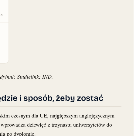
ca
yinnl; Studielink; IND.
dzie i sposób, żeby zostać
niskim czesnym dla UE, najgłębszym anglojęzycznym
i wprowadza dziewięć z trzynastu uniwersytetów do
nia po dyplomie.