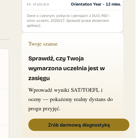
Orientation Year - 12 mies.
PO STUDIACH
Dane o czesnym, pobycie i pensjach z DUO, IND i
stron uczelni, 2026/27. Sprawdź przed złożeniem
aplikacji.
Twoje szanse
Sprawdź, czy Twoja
wymarzona uczelnia jest w
zasięgu
Wprowadź wyniki SAT/TOEFL i
oceny — pokażemy realny dystans do
progu przyjęć.
Zrób darmową diagnostykę