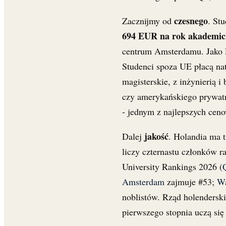
czesnego
Zacznijmy od
. St
694 EUR na rok akademic
centrum Amsterdamu. Jako Po
Studenci spoza UE płacą nat
magisterskie, z inżynierią 
czy amerykańskiego prywatn
- jednym z najlepszych cen
jakość
Dalej
. Holandia ma 
liczy czternastu członków 
University Rankings 2026 (
Amsterdam
zajmuje #53;
Wa
noblistów. Rząd holenderski
pierwszego stopnia uczą si