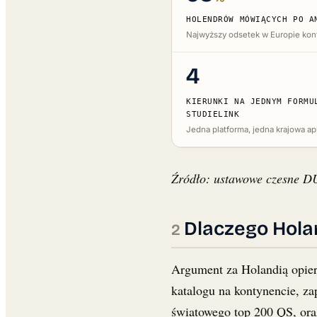
Common App krok po kroku: poradnik 2026
HOLENDRÓW MÓWIĄCYCH PO A
Aplikacje · 15 min · 16 771 wyświetleń — od założenia konta, przez essay, po złożeni
Najwyższy odsetek w Europie kon
Need-blind vs Need-aware dla Polaków
Stypendia · 10 min · 9 432 wyświetleń — jak polityka finansowa uczelni wpływa na
4
KIERUNKI NA JEDNYM FORMU
STUDIELINK
Jedna platforma, jedna krajowa ap
Źródło: ustawowe czesne DU
Dlaczego Holan
Argument za Holandią opier
katalogu na kontynencie, z
światowego top 200 QS, oraz