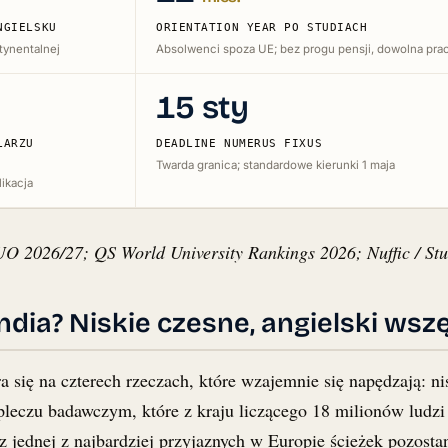
NGIELSKU
ORIENTATION YEAR PO STUDIACH
e aplikacji.
tynentalnej
Absolwenci spoza UE; bez progu pensji, dowolna pra
 Twoje szanse.
15 sty
LARZU
DEADLINE NUMERUS FIXUS
Twarda granica; standardowe kierunki 1 maja
likacja
O 2026/27; QS World University Rankings 2026; Nuffic / Stud
dia? Niskie czesne, angielski wszę
a się na czterech rzeczach, które wzajemnie się napędzają: 
apleczu badawczym, które z kraju liczącego 18 milionów ludz
 jednej z najbardziej przyjaznych w Europie ścieżek pozosta