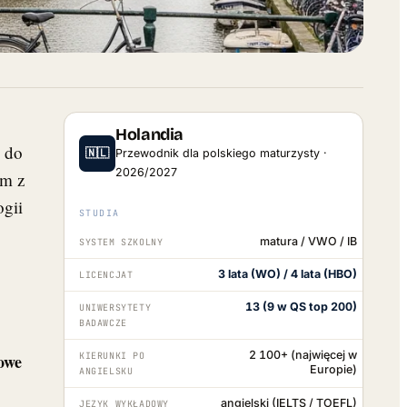
Holandia
m do
🇳🇱
Przewodnik dla polskiego maturzysty ·
2026/2027
um z
ogii
STUDIA
matura / VWO / IB
SYSTEM SZKOLNY
3 lata (WO) / 4 lata (HBO)
LICENCJAT
13 (9 w QS top 200)
UNIWERSYTETY
BADAWCZE
2 100+ (najwięcej w
wowe
KIERUNKI PO
Europie)
ANGIELSKU
angielski (IELTS / TOEFL)
JĘZYK WYKŁADOWY