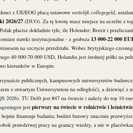
udenci z UE/EOG płacą ustawowe
wettelijk collegegeld
, ustala
ki 2026/27
(
DUO
). Za tę kwotę masz miejsce na uczelni z to
lak płacisz dokładnie tyle, ile Holender; Brexit i przelicza
13 000-22 000 EU
omiast stawki instytucjonalne - z grubsza
i biznesem na szczycie przedziału. Wobec brytyjskiego czesn
ego 40 000-70 000 USD, Holandia jest średniej półki na pe
owo kierunków w Europie.
trzynaście publicznych, kampusowych uniwersytetów badawcz
razem z otwartym Uniwersytetem na odległość), a dziewięć z
QS 2026
).
TU Delft
jest #47 na świecie i należy do top 10 eu
pierwszy na świecie w rolnictwie i leśnictwie
geningen
jest
 hojnie finansuje badania; budżet bazowy znacznie przewyższa
ę obok prawdziwej pracy na granicy wiedzy, a nie w placówka