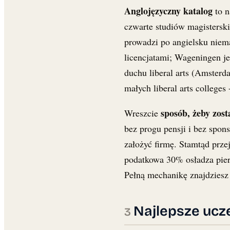
Anglojęzyczny katalog
to n
czwarte studiów magisterski
prowadzi po angielsku niema
licencjatami; Wageningen je
duchu liberal arts (Amster
małych liberal arts colleges
sposób, żeby zost
Wreszcie
bez progu pensji i bez spon
założyć firmę. Stamtąd prze
podatkowa 30% osładza pierw
Pełną mechanikę znajdziesz 
Najlepsze ucze