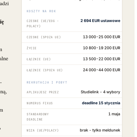
adzi
KOSZTY NA ROK
ię
2 694 EUR ustawowe
CZESNE (UE/EOG -
POLACY)
13 000-25 000 EUR
CZESNE (SPOZA UE)
m
10 800-19 200 EUR
ŻYCIE
alne
13 500-22 000 EUR
ŁĄCZNIE (UE)
24 000-44 000 EUR
ŁĄCZNIE (SPOZA UE)
-
REKRUTACJA I POBYT
yną,
Studielink - 4 wybory
APLIKUJESZ PRZEZ
deadline 15 stycznia
NUMERUS FIXUS
em
1 maja
STANDARDOWY
DEADLINE
o
brak - tylko meldunek
WIZA (UE/POLACY)