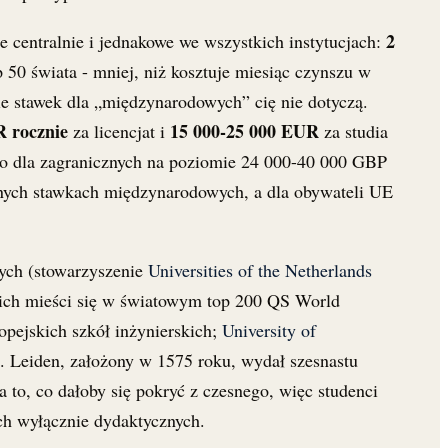
2
ne centralnie i jednakowe we wszystkich instytucjach:
p 50 świata - mniej, niż kosztuje miesiąc czynszu w
nie stawek dla „międzynarodowych” cię nie dotyczą.
R rocznie
15 000-25 000 EUR
za licencjat i
za studia
ego dla zagranicznych na poziomie 24 000-40 000 GBP
łnych stawkach międzynarodowych, a dla obywateli UE
ych (stowarzyszenie
Universities of the Netherlands
 nich mieści się w światowym top 200 QS World
ropejskich szkół inżynierskich;
University of
. Leiden, założony w 1575 roku, wydał szesnastu
 to, co dałoby się pokryć z czesnego, więc studenci
ch wyłącznie dydaktycznych.