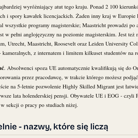
ajbardziej wyróżniający atut tego kraju. Ponad 2 100 kierunkó
ch i spory kawałek licencjackich. Żaden inny kraj w Europie k
l wszystkie programy magisterskie; Maastricht prowadzi po an
st w pełni anglojęzyczny na poziomie magisterskim. Jest też m
dam, Utrecht, Maastricht, Roosevelt oraz Leiden University 
 - kameralnych, z internatem i limitem kilkuset studentów na r
ać
. Absolwenci spoza UE automatycznie kwalifikują się do Or
sorowania przez pracodawcę, w trakcie którego możesz podjąć
jście na 5-letnie pozwolenie Highly Skilled Migrant jest łatw
sze lata holenderskiej pensji. Obywatele UE i EOG - czyli P
w sekcji o pracy po studiach niżej.
lnie - nazwy, które się liczą