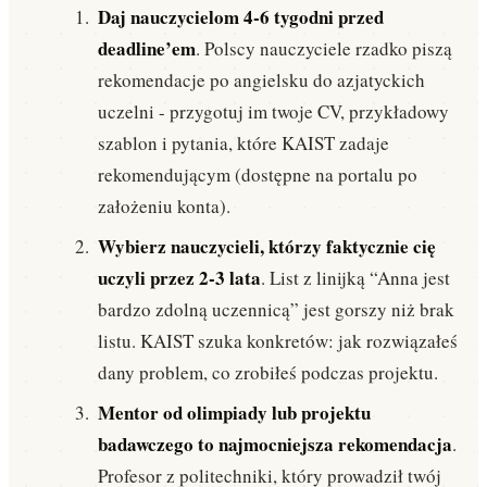
Daj nauczycielom 4-6 tygodni przed
deadline’em
. Polscy nauczyciele rzadko piszą
rekomendacje po angielsku do azjatyckich
uczelni - przygotuj im twoje CV, przykładowy
szablon i pytania, które KAIST zadaje
rekomendującym (dostępne na portalu po
założeniu konta).
Wybierz nauczycieli, którzy faktycznie cię
uczyli przez 2-3 lata
. List z linijką “Anna jest
bardzo zdolną uczennicą” jest gorszy niż brak
listu. KAIST szuka konkretów: jak rozwiązałeś
dany problem, co zrobiłeś podczas projektu.
Mentor od olimpiady lub projektu
badawczego to najmocniejsza rekomendacja
.
Profesor z politechniki, który prowadził twój