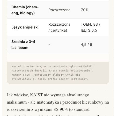
Chemia (chem-
Rozszerzona
70%
eng, biology)
Rozszerzona
TOEFL 83 /
Język angielski
/ certyfikat
IELTS 6,5
Średnia z 3-4
-
4,5 / 6
lat liceum
Wartości orientacyjne na podstawie ogłoszeń KAIST i
historycznych decyzji. KAIST ocenia holistycznie w
ramach STEM - pojedynczy słabszy wynik nie
dyskwalifikuje, jeśli profil ogólny jest mocny.
Jak widzisz, KAIST nie wymaga absolutnego
maksimum - ale matematyka i przedmiot kierunkowy na
rozszerzeniu z wynikami 85-90% to standard