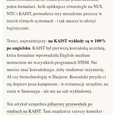
Common App krok po kroku: poradnik 2026
jeden formularz. Jeśli aplikujesz równolegle na NUS,
Aplikacje · 15 min · 16 771 wyświetleń — od założenia konta, przez essay, po
złożenie aplikacji.
NTU i KAIST, prowadzisz trzy niezależne procesy w
trzech różnych systemach - i tak musisz to ułożyć
Need-blind vs Need-aware dla Polaków
Stypendia · 10 min · 9 432 wyświetleń — jak polityka finansowa uczelni wpływa na
logistycznie.
Twoje szanse.
na KAIST wykłady są w 100%
Trzeci, najważniejszy:
po angielsku
. KAIST był pierwszą koreańską uczelnią,
która formalnie wprowadziła English-medium
instruction we wszystkich programach STEM. Nie
musisz znać koreańskiego, żeby studiować inżynierię,
AI czy biotechnologię w Daejeon. Koreański przyda ci
się dopiero poza kampusem - w restauracji, urzędzie, na
stażu w Samsungu - ale nie na sali wykładowej.
Ten artykuł uzupełnia
pillarowy przewodnik po
studiach na KAIST
. Tam znajdziesz szerszy kontekst -