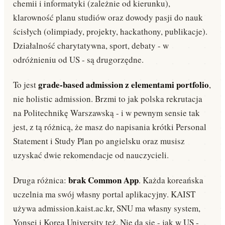
chemii i informatyki (zależnie od kierunku),
klarowność planu studiów oraz dowody pasji do nauk
ścisłych (olimpiady, projekty, hackathony, publikacje).
Działalność charytatywna, sport, debaty - w
odróżnieniu od US - są drugorzędne.
grade-based admission z elementami portfolio
To jest
,
nie holistic admission. Brzmi to jak polska rekrutacja
na Politechnikę Warszawską - i w pewnym sensie tak
jest, z tą różnicą, że masz do napisania krótki Personal
Statement i Study Plan po angielsku oraz musisz
uzyskać dwie rekomendacje od nauczycieli.
brak Common App
Druga różnica:
. Każda koreańska
uczelnia ma swój własny portal aplikacyjny. KAIST
używa admission.kaist.ac.kr, SNU ma własny system,
Yonsei i Korea University też. Nie da się - jak w US -