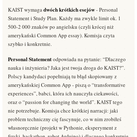
dwóch krótkich esejów
KAIST wymaga
- Personal
Statement i Study Plan. Każdy ma zwykle limit ok. 1
500-2 000 znaków po angielsku (czyli krócej niż
amerykański Common App essay). Komisja czyta
szybko i konkretnie.
Personal Statement
odpowiada na pytanie: “Dlaczego
nauka i inżynieria? Jaka jest twoja droga do KAIST?”.
Polscy kandydaci popełniają tu błąd skopiowany z
amerykańskiej Common App - piszą o “transformative
experiences”, babci, która ich nauczyła ciekawości,
oraz o “passion for changing the world”. KAIST tego
nie potrzebuje. Komisja chce krótkiej narracji: jaki
problem techniczny cię fascynuje, co w nim zrobiłeś
własnoręcznie (projekt w Pythonie, eksperyment z
fizyki, hackathon, robot Arduino) i dlaczego konkretnie