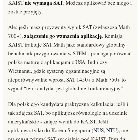
nie wymaga SAT
KAIST
. Możesz aplikować bez niego i
zostać przyjęty.
Ale: jeśli masz przyzwoity wynik SAT (zwłaszcza Math
załączenie go wzmacnia aplikację
700+),
. Komisja
KAIST traktuje SAT Math jako standardowy globalny
benchmark przygotowania w STEM - pomaga porównać
polską maturę z aplikacjami z USA, Indii czy
Wietnamu, gdzie systemy egzaminacyjne są
nieporównywalne wprost. SAT 1450+ z Math 750+ to
sygnał “ten kandydat jest globalnie konkurencyjny”.
Dla polskiego kandydata praktyczna kalkulacja: jeśli i
tak zdajesz SAT, bo aplikujesz równolegle na uczelnie
amerykańskie - załącz wynik do KAIST. Jeśli
aplikujesz tylko do Korei i Singapuru (
NUS
,
NTU
), nie
ma sensu zdawać SAT specjalnie pod KAIST. Dwa dni