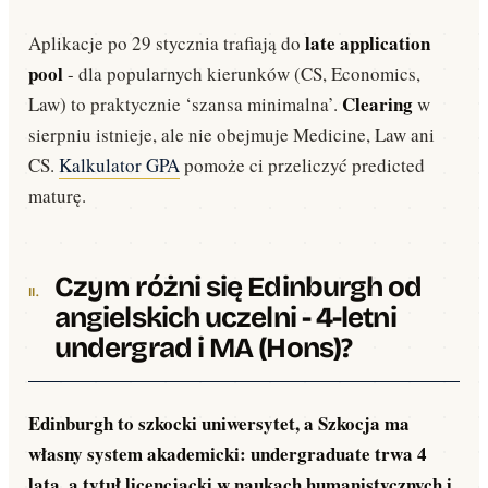
late application
Aplikacje po 29 stycznia trafiają do
pool
- dla popularnych kierunków (CS, Economics,
Clearing
Law) to praktycznie ‘szansa minimalna’.
w
sierpniu istnieje, ale nie obejmuje Medicine, Law ani
CS.
Kalkulator GPA
pomoże ci przeliczyć predicted
maturę.
Czym różni się Edinburgh od
angielskich uczelni - 4-letni
undergrad i MA (Hons)?
Edinburgh to szkocki uniwersytet, a Szkocja ma
własny system akademicki: undergraduate trwa 4
lata, a tytuł licencjacki w naukach humanistycznych i