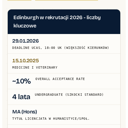
Common App krok po kroku: poradnik 2026
Aplikacje · 15 min · 16 771 wyświetleń — od założenia konta, przez essay, po
złożenie aplikacji.
Edinburgh w rekrutacji 2026 - liczby
Need-blind vs Need-aware dla Polaków
kluczowe
Stypendia · 10 min · 9 432 wyświetleń — jak polityka finansowa uczelni wpływa na
Twoje szanse.
29.01.2026
DEADLINE UCAS, 18:00 UK (WIĘKSZOŚĆ KIERUNKÓW)
15.10.2025
MEDICINE I VETERINARY
~10%
OVERALL ACCEPTANCE RATE
4 lata
UNDERGRADUATE (SZKOCKI STANDARD)
MA (Hons)
TYTUŁ LICENCJATA W HUMANISTYCE/SPOŁ.