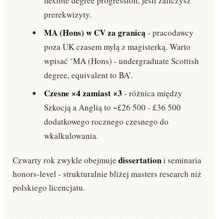
flexible degree progression, jeśli zaliczysz
prerekwizyty.
MA (Hons) w CV za granicą
- pracodawcy
poza UK czasem mylą z magisterką. Warto
wpisać ‘MA (Hons) - undergraduate Scottish
degree, equivalent to BA’.
Czesne ×4 zamiast ×3
- różnica między
Szkocją a Anglią to ~£26 500 - £36 500
dodatkowego rocznego czesnego do
wkalkulowania.
dissertation
Czwarty rok zwykle obejmuje
i seminaria
honors-level - strukturalnie bliżej masters research niż
polskiego licencjatu.