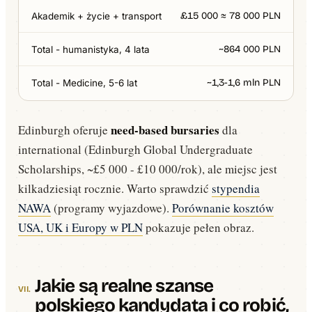
£15 000 ≈ 78 000 PLN
Akademik + życie + transport
~864 000 PLN
Total - humanistyka, 4 lata
~1,3-1,6 mln PLN
Total - Medicine, 5-6 lat
need-based bursaries
Edinburgh oferuje
dla
international (Edinburgh Global Undergraduate
Scholarships, ~£5 000 - £10 000/rok), ale miejsc jest
kilkadziesiąt rocznie. Warto sprawdzić
stypendia
NAWA
(programy wyjazdowe).
Porównanie kosztów
USA, UK i Europy w PLN
pokazuje pełen obraz.
Jakie są realne szanse
polskiego kandydata i co robić,