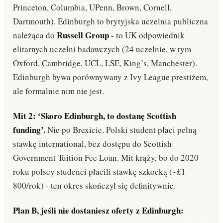
Princeton, Columbia, UPenn, Brown, Cornell,
Dartmouth). Edinburgh to brytyjska uczelnia publiczna
Russell Group
należąca do
- to UK odpowiednik
elitarnych uczelni badawczych (24 uczelnie, w tym
Oxford, Cambridge, UCL, LSE, King’s, Manchester).
Edinburgh bywa porównywany z Ivy League prestiżem,
ale formalnie nim nie jest.
Mit 2: ‘Skoro Edinburgh, to dostanę Scottish
funding’.
Nie po Brexicie. Polski student płaci pełną
stawkę international, bez dostępu do Scottish
Government Tuition Fee Loan. Mit krąży, bo do 2020
roku polscy studenci płacili stawkę szkocką (~£1
800/rok) - ten okres skończył się definitywnie.
Plan B, jeśli nie dostaniesz oferty z Edinburgh: