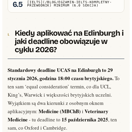
6.5
[IELTS](/BLOG/EGZAMIN-IELTS-KOMPLETNY-
PRZEWODNIK) MINIMUM (6.0 SEKCJA)
Kiedy aplikować na Edinburgh i
jaki deadline obowiązuje w
cyklu 2026?
Standardowy deadline UCAS na Edinburgh to 29
stycznia 2026, godzina 18:00 czasu brytyjskiego.
To
ten sam ‘equal consideration’ termin, co dla UCL,
King’s, Warwick i większości brytyjskich uczelni.
Wyjątkiem są dwa kierunki z osobnym oknem
Medicine (MBChB)
Veterinary
aplikacyjnym:
i
Medicine
15 października 2025
- tu deadline to
, ten
sam, co Oxford i Cambridge.