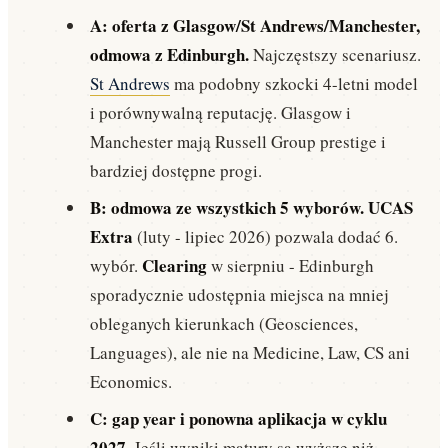
A: oferta z Glasgow/St Andrews/Manchester,
odmowa z Edinburgh.
Najczęstszy scenariusz.
St Andrews
ma podobny szkocki 4-letni model
i porównywalną reputację. Glasgow i
Manchester mają Russell Group prestige i
bardziej dostępne progi.
B: odmowa ze wszystkich 5 wyborów.
UCAS
Extra
(luty - lipiec 2026) pozwala dodać 6.
Clearing
wybór.
w sierpniu - Edinburgh
sporadycznie udostępnia miejsca na mniej
obleganych kierunkach (Geosciences,
Languages), ale nie na Medicine, Law, CS ani
Economics.
C: gap year i ponowna aplikacja w cyklu
2027.
Jeśli wyniki matury są wyższe niż