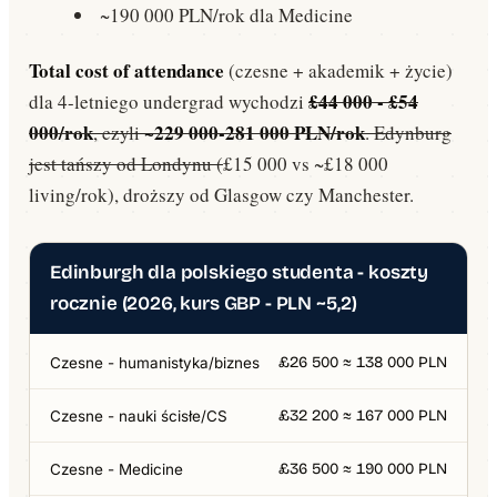
~190 000 PLN/rok dla Medicine
Total cost of attendance
(czesne + akademik + życie)
£44 000 - £54
dla 4-letniego undergrad wychodzi
000/rok
~229 000-281 000 PLN/rok
, czyli
. Edynburg
jest tańszy od Londynu (
£15 000 vs ~£18 000
living/rok), droższy od Glasgow czy Manchester.
Edinburgh dla polskiego studenta - koszty
rocznie (2026, kurs GBP - PLN ~5,2)
£26 500 ≈ 138 000 PLN
Czesne - humanistyka/biznes
£32 200 ≈ 167 000 PLN
Czesne - nauki ścisłe/CS
£36 500 ≈ 190 000 PLN
Czesne - Medicine