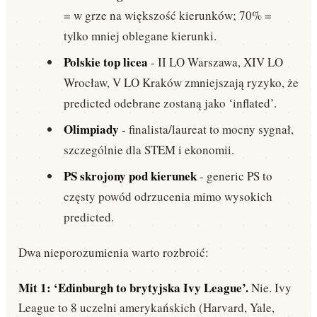
= w grze na większość kierunków; 70% =
tylko mniej oblegane kierunki.
Polskie top licea
- II LO Warszawa, XIV LO
Wrocław, V LO Kraków zmniejszają ryzyko, że
predicted odebrane zostaną jako ‘inflated’.
Olimpiady
- finalista/laureat to mocny sygnał,
szczególnie dla STEM i ekonomii.
PS skrojony pod kierunek
- generic PS to
częsty powód odrzucenia mimo wysokich
predicted.
Dwa nieporozumienia warto rozbroić:
Mit 1: ‘Edinburgh to brytyjska Ivy League’.
Nie. Ivy
League to 8 uczelni amerykańskich (Harvard, Yale,