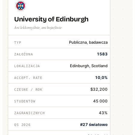
University of Edinburgh
Ani lekkomyślnie, ani bojaźliwie
Publiczna, badawcza
TYP
1583
ZAŁOŻONA
Edinburgh, Scotland
LOKALIZACJA
10,0%
ACCEPT. RATE
$32,200
CZESNE / ROK
45 000
STUDENTÓW
43%
ZAGRANICZNYCH
#27 światowo
QS 2026