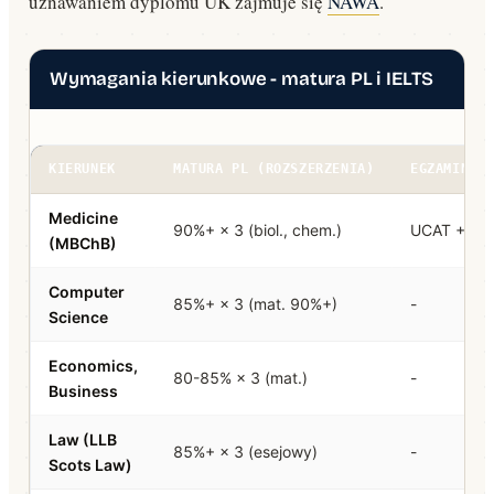
uznawaniem dyplomu UK zajmuje się
NAWA
.
Wymagania kierunkowe - matura PL i IELTS
KIERUNEK
MATURA PL (ROZSZERZENIA)
EGZAMIN D
Medicine
90%+ × 3 (biol., chem.)
UCAT + MM
(MBChB)
Computer
85%+ × 3 (mat. 90%+)
-
Science
Economics,
80-85% × 3 (mat.)
-
Business
Law (LLB
85%+ × 3 (esejowy)
-
Scots Law)