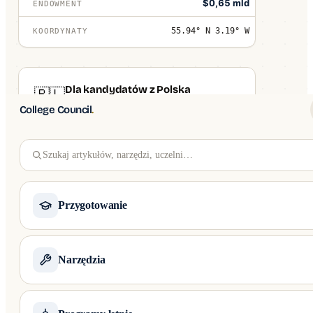
$0,65 mld
ENDOWMENT
55.94° N 3.19° W
KOORDYNATY
Dla kandydatów z Polska
🇵🇱
SPERSONALIZOWANE · 2026
College Council
.
~129 122 zł
/ rok
CZESNE W PLN
Szukaj artykułów, narzędzi, uczelni…
Fulbright PL ·
STYPENDIA
Kościuszko Foundation
Przygotowanie
APLIKACJE PO KRAJU
01
Narzędzia
Ivy League i czołowe uczelnie USA
Kompleksowe wsparcie aplikacji na Harvard, Yale, Stanford i Top 50 USA —
Common App, SAT, eseje i rozmowy kwalifikacyjne.
DARMOWE KALKULATORY
01